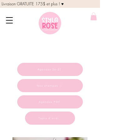
Livraison GRATUITE 175$ et plus ! ♥
Agendas 26-27
Nos étampes :)
Agendas PDF
Tapis d'ordi.