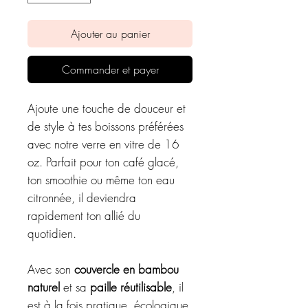
Ajouter au panier
Commander et payer
Ajoute une touche de douceur et
de style à tes boissons préférées
avec notre verre en vitre de 16
oz. Parfait pour ton café glacé,
ton smoothie ou même ton eau
citronnée, il deviendra
rapidement ton allié du
quotidien.
Avec son
couvercle en bambou
naturel
et sa
paille réutilisable
, il
est à la fois pratique, écologique