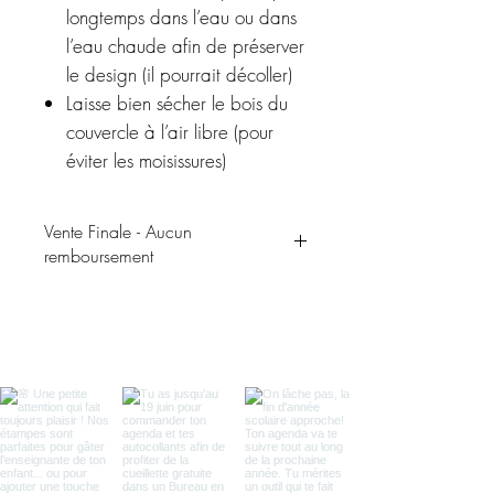
longtemps dans l’eau ou dans
l’eau chaude afin de préserver
le design (il pourrait décoller)
Laisse bien sécher le bois du
couvercle à l’air libre (pour
éviter les moisissures)
Vente Finale - Aucun
remboursement
Le verre parfait pour mettre de la joie
dans ton quotidien —
ce verre de la
positivité est
rempli de petites phrases
inspirantes (
en anglais
) pour te faire
sourire.💕🌈🥤