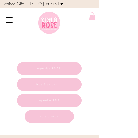
Livraison GRATUITE 175$ et plus ! ♥
Agendas 26-27
Nos étampes :)
Agendas PDF
Tapis d'ordi.