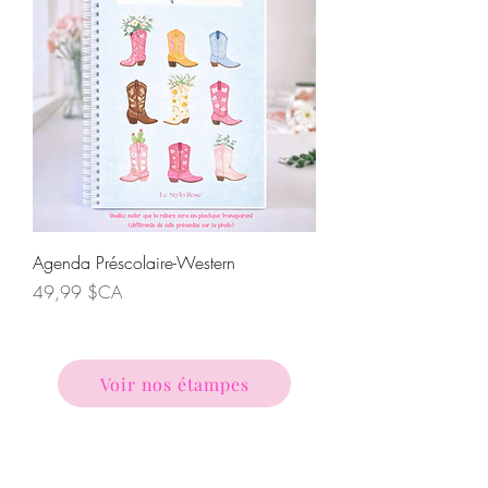
Agenda Préscolaire-Western
Prix
49,99 $CA
Voir nos étampes