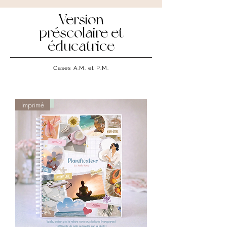
Version
préscolaire et
éducatrice
Cases A.M. et P.M.
Imprimé