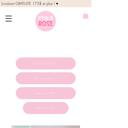
Livraison GRATUITE 175$ et plus ! ♥
Agendas 26-27
Nos étampes :)
Agendas PDF
Tapis d'ordi.