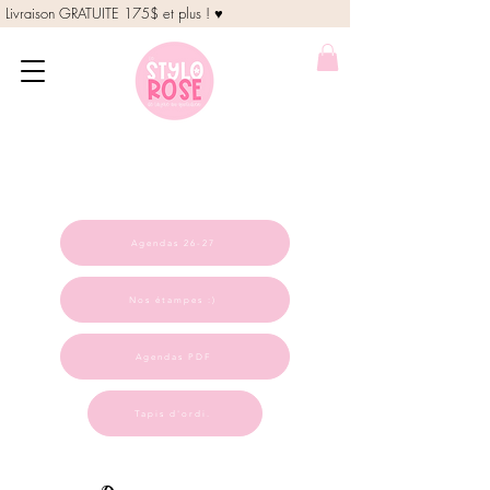
Livraison GRATUITE 175$ et plus ! ♥
Agendas 26-27
Nos étampes :)
Agendas PDF
Tapis d'ordi.