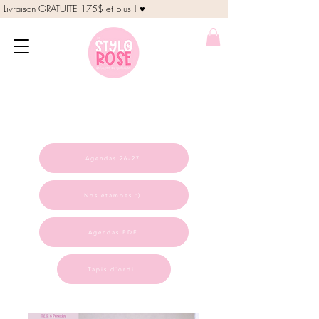
Livraison GRATUITE 175$ et plus ! ♥
Agendas 26-27
Nos étampes :)
Agendas PDF
Tapis d'ordi.