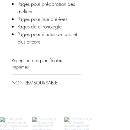
Pages pour préparation des
ateliers
Pages pour liste d'élèves
Pages de chronologie
Pages pour études de cas, et
plus encore
Réception des planificateurs
imprimés
Une
cueillette gratuite
est offerte chaque
NON REMBOURSABLE
mois pour les agendas et les autocollants
dans les
Bureaux en gros participants.
Pour connaître les dates de cueillette ainsi
que les délais de commande à respecter
afin d’en bénéficier, veuillez consulter la
section
Livraison et cueillette
.
Un courriel vous sera envoyé dès que
votre commande sera prête.