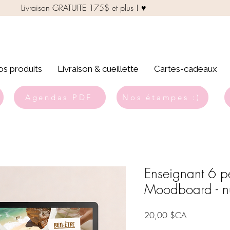
Livraison GRATUITE 175$ et plus ! ♥
s produits
Livraison & cueillette
Cartes-cadeaux
Agendas PDF
Nos étampes :)
Enseignant 6 p
Moodboard - n
Prix
20,00 $CA